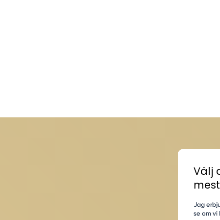
Välj 
mest
Jag erbju
se om vi 