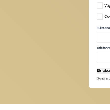
Co
Fullstän
Telefon
Skicka
Genom at