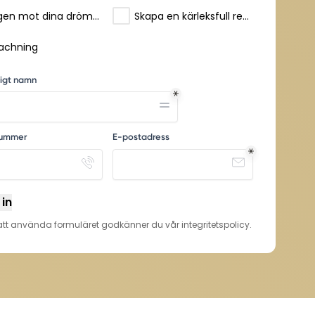
Vägen mot dina drömmar - coachpaket!
Skapa en kärleksfull relation till dig själv - coachpaket!
achning
digt namn
nummer
E-postadress
 in
t använda formuläret godkänner du vår integritetspolicy.