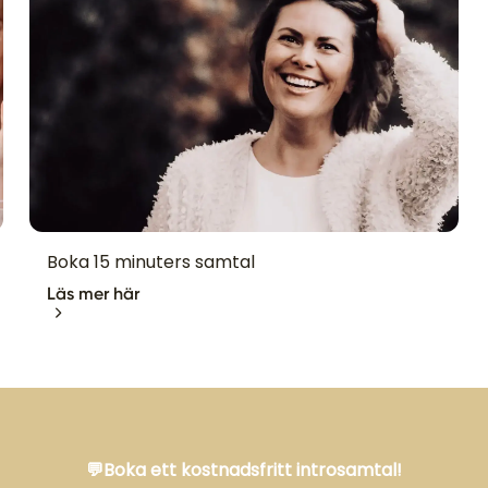
Boka 15 minuters samtal
Läs mer här
💬Boka ett kostnadsfritt introsamtal!