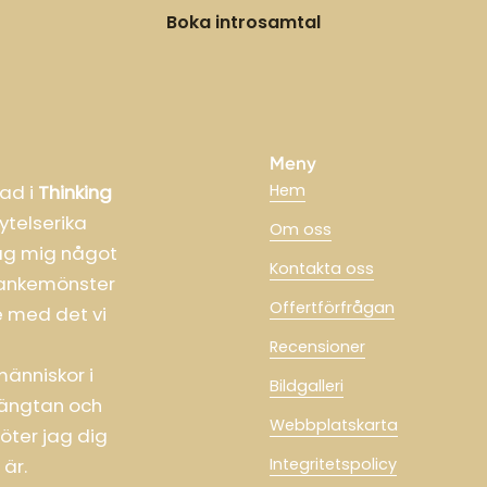
Boka introsamtal
Meny
dad i
Thinking
Hem
ytelserika
Om oss
jag mig något
Kontakta oss
tankemönster
Offertförfrågan
je med det vi
Recensioner
änniskor i
Bildgalleri
 längtan och
Webbplatskarta
möter jag dig
är.
Integritetspolicy